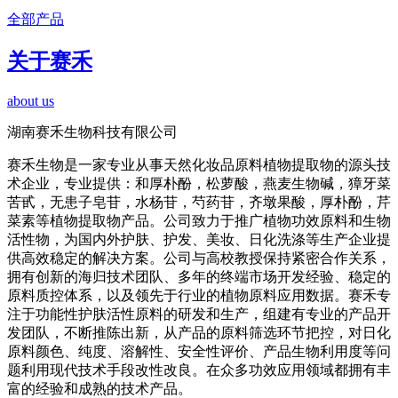
全部产品
关于赛禾
about us
湖南赛禾生物科技有限公司
赛禾生物是一家专业从事天然化妆品原料植物提取物的源头技
术企业，专业提供：和厚朴酚，松萝酸，燕麦生物碱，獐牙菜
苦甙，无患子皂苷，水杨苷，芍药苷，齐墩果酸，厚朴酚，芹
菜素等植物提取物产品。公司致力于推广植物功效原料和生物
活性物，为国内外护肤、护发、美妆、日化洗涤等生产企业提
供高效稳定的解决方案。公司与高校教授保持紧密合作关系，
拥有创新的海归技术团队、多年的终端市场开发经验、稳定的
原料质控体系，以及领先于行业的植物原料应用数据。赛禾专
注于功能性护肤活性原料的研发和生产，组建有专业的产品开
发团队，不断推陈出新，从产品的原料筛选环节把控，对日化
原料颜色、纯度、溶解性、安全性评价、产品生物利用度等问
题利用现代技术手段改性改良。在众多功效应用领域都拥有丰
富的经验和成熟的技术产品。