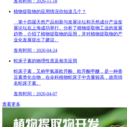
发布时间：2020-11-18
植物提取物的应用情况你知道几个？
第十四届天然产品创新与发展论坛和天然成分产业发
展论坛在上海成功举行。分析了植物提取物工业的发展
趋势，介绍了植物提取物的应用，并对植物提取物的产
业化发展提出了建议。
发布时间：2020-04-24
蛇床子素的物理性质及相关应用
蛇床子素，又称甲氧基欧芹酚、欧芹酚甲醚，是一种香
豆素类化合物，在伞科植物蛇床子中含量较高，故而得
名蛇床子素。
发布时间：2020-04-07
查看更多