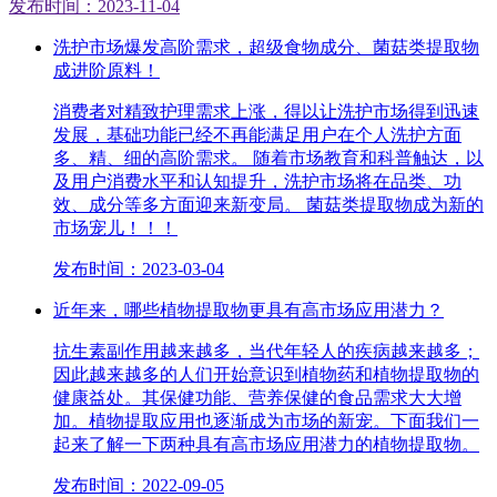
发布时间：2023-11-04
洗护市场爆发高阶需求，超级食物成分、菌菇类提取物
成进阶原料！
消费者对精致护理需求上涨，得以让洗护市场得到迅速
发展，基础功能已经不再能满足用户在个人洗护方面
多、精、细的高阶需求。 随着市场教育和科普触达，以
及用户消费水平和认知提升，洗护市场将在品类、功
效、成分等多方面迎来新变局。 菌菇类提取物成为新的
市场宠儿！！！
发布时间：2023-03-04
近年来，哪些植物提取物更具有高市场应用潜力？
抗生素副作用越来越多，当代年轻人的疾病越来越多；
因此越来越多的人们开始意识到植物药和植物提取物的
健康益处。其保健功能、营养保健的食品需求大大增
加。植物提取应用也逐渐成为市场的新宠。下面我们一
起来了解一下两种具有高市场应用潜力的植物提取物。
发布时间：2022-09-05