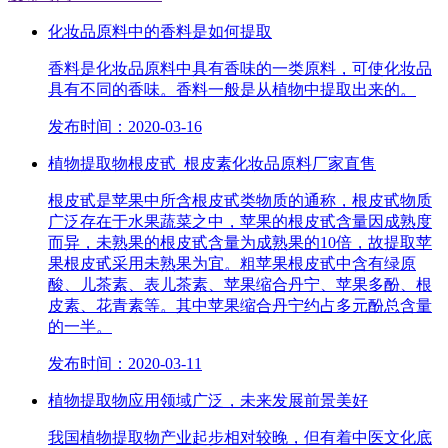
化妆品原料中的香料是如何提取
香料是化妆品原料中具有香味的一类原料，可使化妆品
具有不同的香味。香料一般是从植物中提取出来的。
发布时间：2020-03-16
植物提取物根皮甙_根皮素化妆品原料厂家直售
根皮甙是苹果中所含根皮甙类物质的通称，根皮甙物质
广泛存在于水果蔬菜之中，苹果的根皮甙含量因成熟度
而异，未熟果的根皮甙含量为成熟果的10倍，故提取苹
果根皮甙采用未熟果为宜。粗苹果根皮甙中含有绿原
酸、儿茶素、表儿茶素、苹果缩合丹宁、苹果多酚、根
皮素、花青素等。其中苹果缩合丹宁约占多元酚总含量
的一半。
发布时间：2020-03-11
植物提取物应用领域广泛，未来发展前景美好
我国植物提取物产业起步相对较晚，但有着中医文化底