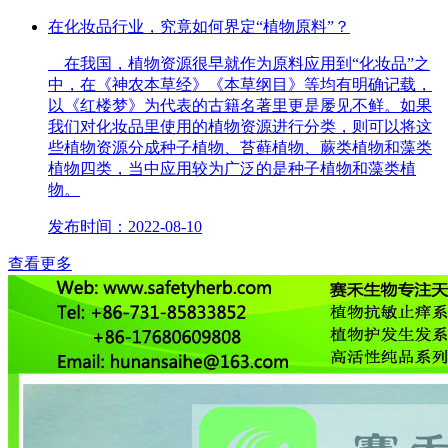
在化妆品行业，究竟如何界定“植物原料”？
在我国，植物资源很早就作为原料应用到“化妆品”之
中，在《神农本草经》《本草纲目》等均有明确记载，
以《红楼梦》为代表的古籍名著里更是屡见不鲜。如果
我们对化妆品里使用的植物资源进行分类，则可以将这
些植物资源分成种子植物、苔藓植物、蕨类植物和藻类
植物四类，当中应用较为广泛的是种子植物和藻类植
物。
发布时间：2022-08-10
查看更多