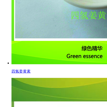
四氢姜黄素