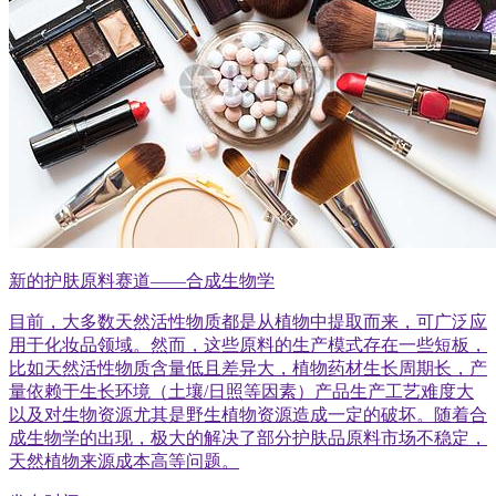
新的护肤原料赛道——合成生物学
目前，大多数天然活性物质都是从植物中提取而来，可广泛应
用于化妆品领域。然而，这些原料的生产模式存在一些短板，
比如天然活性物质含量低且差异大，植物药材生长周期长，产
量依赖于生长环境（土壤/日照等因素）产品生产工艺难度大
以及对生物资源尤其是野生植物资源造成一定的破坏。随着合
成生物学的出现，极大的解决了部分护肤品原料市场不稳定，
天然植物来源成本高等问题。