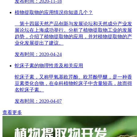
发布时间：2020-11-18
植物提取物的应用情况你知道几个？
第十四届天然产品创新与发展论坛和天然成分产业发
展论坛在上海成功举行。分析了植物提取物工业的发展
趋势，介绍了植物提取物的应用，并对植物提取物的产
业化发展提出了建议。
发布时间：2020-04-24
蛇床子素的物理性质及相关应用
蛇床子素，又称甲氧基欧芹酚、欧芹酚甲醚，是一种香
豆素类化合物，在伞科植物蛇床子中含量较高，故而得
名蛇床子素。
发布时间：2020-04-07
查看更多