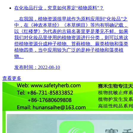
在化妆品行业，究竟如何界定“植物原料”？
在我国，植物资源很早就作为原料应用到“化妆品”之
中，在《神农本草经》《本草纲目》等均有明确记载，
以《红楼梦》为代表的古籍名著里更是屡见不鲜。如果
我们对化妆品里使用的植物资源进行分类，则可以将这
些植物资源分成种子植物、苔藓植物、蕨类植物和藻类
植物四类，当中应用较为广泛的是种子植物和藻类植
物。
发布时间：2022-08-10
查看更多