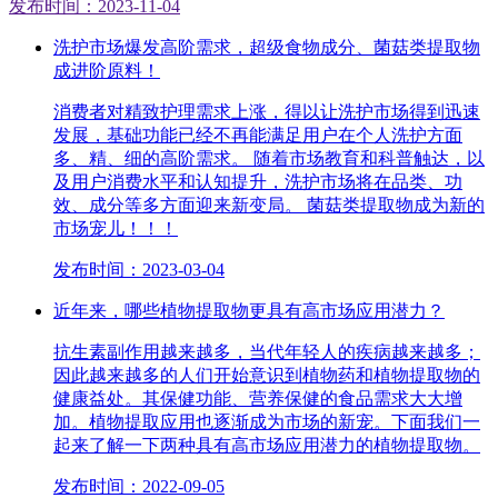
发布时间：2023-11-04
洗护市场爆发高阶需求，超级食物成分、菌菇类提取物
成进阶原料！
消费者对精致护理需求上涨，得以让洗护市场得到迅速
发展，基础功能已经不再能满足用户在个人洗护方面
多、精、细的高阶需求。 随着市场教育和科普触达，以
及用户消费水平和认知提升，洗护市场将在品类、功
效、成分等多方面迎来新变局。 菌菇类提取物成为新的
市场宠儿！！！
发布时间：2023-03-04
近年来，哪些植物提取物更具有高市场应用潜力？
抗生素副作用越来越多，当代年轻人的疾病越来越多；
因此越来越多的人们开始意识到植物药和植物提取物的
健康益处。其保健功能、营养保健的食品需求大大增
加。植物提取应用也逐渐成为市场的新宠。下面我们一
起来了解一下两种具有高市场应用潜力的植物提取物。
发布时间：2022-09-05