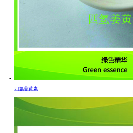
四氢姜黄素