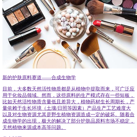
新的护肤原料赛道——合成生物学
目前，大多数天然活性物质都是从植物中提取而来，可广泛应
用于化妆品领域。然而，这些原料的生产模式存在一些短板，
比如天然活性物质含量低且差异大，植物药材生长周期长，产
量依赖于生长环境（土壤/日照等因素）产品生产工艺难度大
以及对生物资源尤其是野生植物资源造成一定的破坏。随着合
成生物学的出现，极大的解决了部分护肤品原料市场不稳定，
天然植物来源成本高等问题。