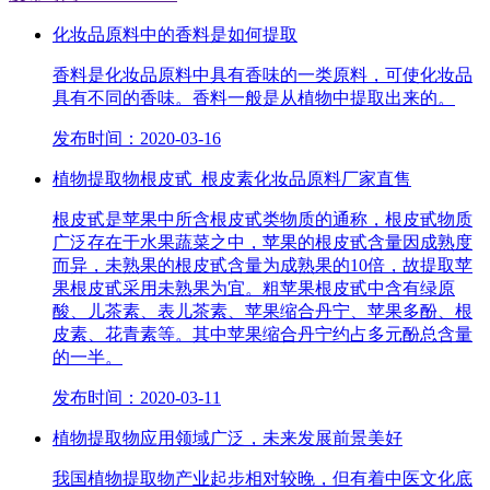
化妆品原料中的香料是如何提取
香料是化妆品原料中具有香味的一类原料，可使化妆品
具有不同的香味。香料一般是从植物中提取出来的。
发布时间：2020-03-16
植物提取物根皮甙_根皮素化妆品原料厂家直售
根皮甙是苹果中所含根皮甙类物质的通称，根皮甙物质
广泛存在于水果蔬菜之中，苹果的根皮甙含量因成熟度
而异，未熟果的根皮甙含量为成熟果的10倍，故提取苹
果根皮甙采用未熟果为宜。粗苹果根皮甙中含有绿原
酸、儿茶素、表儿茶素、苹果缩合丹宁、苹果多酚、根
皮素、花青素等。其中苹果缩合丹宁约占多元酚总含量
的一半。
发布时间：2020-03-11
植物提取物应用领域广泛，未来发展前景美好
我国植物提取物产业起步相对较晚，但有着中医文化底