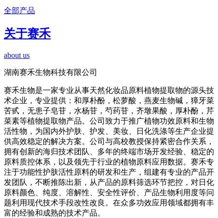
全部产品
关于赛禾
about us
湖南赛禾生物科技有限公司
赛禾生物是一家专业从事天然化妆品原料植物提取物的源头技
术企业，专业提供：和厚朴酚，松萝酸，燕麦生物碱，獐牙菜
苦甙，无患子皂苷，水杨苷，芍药苷，齐墩果酸，厚朴酚，芹
菜素等植物提取物产品。公司致力于推广植物功效原料和生物
活性物，为国内外护肤、护发、美妆、日化洗涤等生产企业提
供高效稳定的解决方案。公司与高校教授保持紧密合作关系，
拥有创新的海归技术团队、多年的终端市场开发经验、稳定的
原料质控体系，以及领先于行业的植物原料应用数据。赛禾专
注于功能性护肤活性原料的研发和生产，组建有专业的产品开
发团队，不断推陈出新，从产品的原料筛选环节把控，对日化
原料颜色、纯度、溶解性、安全性评价、产品生物利用度等问
题利用现代技术手段改性改良。在众多功效应用领域都拥有丰
富的经验和成熟的技术产品。