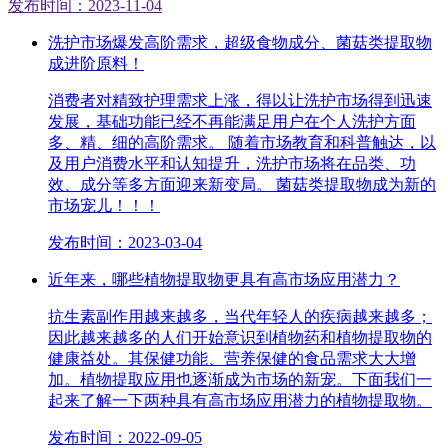
发布时间：2023-11-04
洗护市场爆发高阶需求，超级食物成分、菌菇类提取物
成进阶原料！
消费者对精致护理需求上涨，得以让洗护市场得到迅速
发展，基础功能已经不再能满足用户在个人洗护方面
多、精、细的高阶需求。 随着市场教育和科普触达，以
及用户消费水平和认知提升，洗护市场将在品类、功
效、成分等多方面迎来新变局。 菌菇类提取物成为新的
市场宠儿！！！
发布时间：2023-03-04
近年来，哪些植物提取物更具有高市场应用潜力？
抗生素副作用越来越多，当代年轻人的疾病越来越多；
因此越来越多的人们开始意识到植物药和植物提取物的
健康益处。其保健功能、营养保健的食品需求大大增
加。植物提取应用也逐渐成为市场的新宠。下面我们一
起来了解一下两种具有高市场应用潜力的植物提取物。
发布时间：2022-09-05