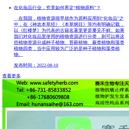
在化妆品行业，究竟如何界定“植物原料”？
在我国，植物资源很早就作为原料应用到“化妆品”之
中，在《神农本草经》《本草纲目》等均有明确记载，
以《红楼梦》为代表的古籍名著里更是屡见不鲜。如果
我们对化妆品里使用的植物资源进行分类，则可以将这
些植物资源分成种子植物、苔藓植物、蕨类植物和藻类
植物四类，当中应用较为广泛的是种子植物和藻类植
物。
发布时间：2022-08-10
查看更多