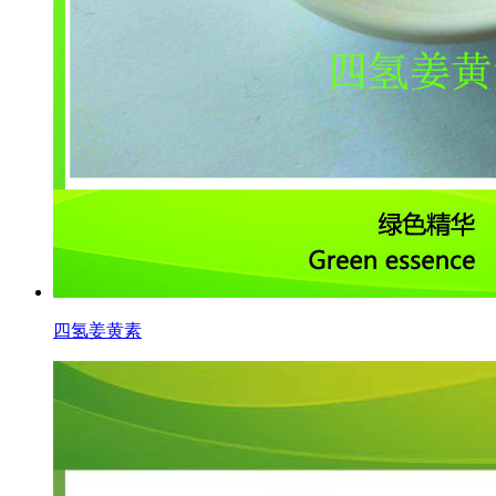
四氢姜黄素