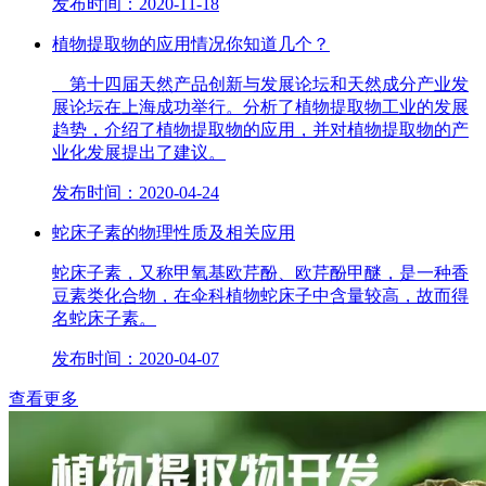
发布时间：2020-11-18
植物提取物的应用情况你知道几个？
第十四届天然产品创新与发展论坛和天然成分产业发
展论坛在上海成功举行。分析了植物提取物工业的发展
趋势，介绍了植物提取物的应用，并对植物提取物的产
业化发展提出了建议。
发布时间：2020-04-24
蛇床子素的物理性质及相关应用
蛇床子素，又称甲氧基欧芹酚、欧芹酚甲醚，是一种香
豆素类化合物，在伞科植物蛇床子中含量较高，故而得
名蛇床子素。
发布时间：2020-04-07
查看更多