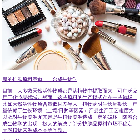
新的护肤原料赛道——合成生物学
目前，大多数天然活性物质都是从植物中提取而来，可广泛应
用于化妆品领域。然而，这些原料的生产模式存在一些短板，
比如天然活性物质含量低且差异大，植物药材生长周期长，产
量依赖于生长环境（土壤/日照等因素）产品生产工艺难度大
以及对生物资源尤其是野生植物资源造成一定的破坏。随着合
成生物学的出现，极大的解决了部分护肤品原料市场不稳定，
天然植物来源成本高等问题。