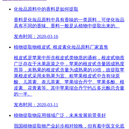
化妆品原料中的香料是如何提取
香料是化妆品原料中具有香味的一类原料，可使化妆品
具有不同的香味。香料一般是从植物中提取出来的。
发布时间：2020-03-16
植物提取物根皮甙_根皮素化妆品原料厂家直售
根皮甙是苹果中所含根皮甙类物质的通称，根皮甙物质
广泛存在于水果蔬菜之中，苹果的根皮甙含量因成熟度
而异，未熟果的根皮甙含量为成熟果的10倍，故提取苹
果根皮甙采用未熟果为宜。粗苹果根皮甙中含有绿原
酸、儿茶素、表儿茶素、苹果缩合丹宁、苹果多酚、根
皮素、花青素等。其中苹果缩合丹宁约占多元酚总含量
的一半。
发布时间：2020-03-11
植物提取物应用领域广泛，未来发展前景美好
我国植物提取物产业起步相对较晚，但有着中医文化底