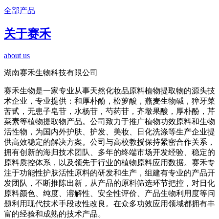
全部产品
关于赛禾
about us
湖南赛禾生物科技有限公司
赛禾生物是一家专业从事天然化妆品原料植物提取物的源头技
术企业，专业提供：和厚朴酚，松萝酸，燕麦生物碱，獐牙菜
苦甙，无患子皂苷，水杨苷，芍药苷，齐墩果酸，厚朴酚，芹
菜素等植物提取物产品。公司致力于推广植物功效原料和生物
活性物，为国内外护肤、护发、美妆、日化洗涤等生产企业提
供高效稳定的解决方案。公司与高校教授保持紧密合作关系，
拥有创新的海归技术团队、多年的终端市场开发经验、稳定的
原料质控体系，以及领先于行业的植物原料应用数据。赛禾专
注于功能性护肤活性原料的研发和生产，组建有专业的产品开
发团队，不断推陈出新，从产品的原料筛选环节把控，对日化
原料颜色、纯度、溶解性、安全性评价、产品生物利用度等问
题利用现代技术手段改性改良。在众多功效应用领域都拥有丰
富的经验和成熟的技术产品。