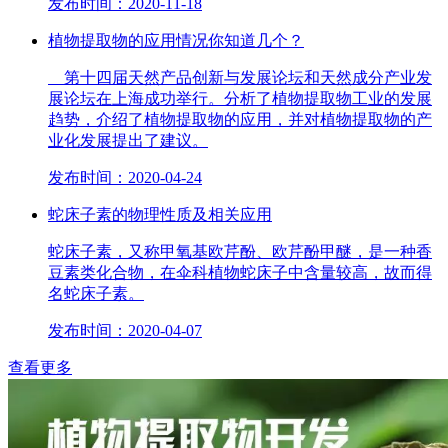
发布时间：2020-11-18
植物提取物的应用情况你知道几个？
第十四届天然产品创新与发展论坛和天然成分产业发
展论坛在上海成功举行。分析了植物提取物工业的发展
趋势，介绍了植物提取物的应用，并对植物提取物的产
业化发展提出了建议。
发布时间：2020-04-24
蛇床子素的物理性质及相关应用
蛇床子素，又称甲氧基欧芹酚、欧芹酚甲醚，是一种香
豆素类化合物，在伞科植物蛇床子中含量较高，故而得
名蛇床子素。
发布时间：2020-04-07
查看更多