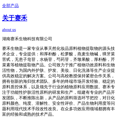
全部产品
关于赛禾
about us
湖南赛禾生物科技有限公司
赛禾生物是一家专业从事天然化妆品原料植物提取物的源头技
术企业，专业提供：和厚朴酚，松萝酸，燕麦生物碱，獐牙菜
苦甙，无患子皂苷，水杨苷，芍药苷，齐墩果酸，厚朴酚，芹
菜素等植物提取物产品。公司致力于推广植物功效原料和生物
活性物，为国内外护肤、护发、美妆、日化洗涤等生产企业提
供高效稳定的解决方案。公司与高校教授保持紧密合作关系，
拥有创新的海归技术团队、多年的终端市场开发经验、稳定的
原料质控体系，以及领先于行业的植物原料应用数据。赛禾专
注于功能性护肤活性原料的研发和生产，组建有专业的产品开
发团队，不断推陈出新，从产品的原料筛选环节把控，对日化
原料颜色、纯度、溶解性、安全性评价、产品生物利用度等问
题利用现代技术手段改性改良。在众多功效应用领域都拥有丰
富的经验和成熟的技术产品。