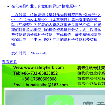
在化妆品行业，究竟如何界定“植物原料”？
在我国，植物资源很早就作为原料应用到“化妆品”之
中，在《神农本草经》《本草纲目》等均有明确记载，
以《红楼梦》为代表的古籍名著里更是屡见不鲜。如果
我们对化妆品里使用的植物资源进行分类，则可以将这
些植物资源分成种子植物、苔藓植物、蕨类植物和藻类
植物四类，当中应用较为广泛的是种子植物和藻类植
物。
发布时间：2022-08-10
查看更多