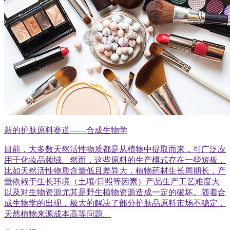
新的护肤原料赛道——合成生物学
目前，大多数天然活性物质都是从植物中提取而来，可广泛应
用于化妆品领域。然而，这些原料的生产模式存在一些短板，
比如天然活性物质含量低且差异大，植物药材生长周期长，产
量依赖于生长环境（土壤/日照等因素）产品生产工艺难度大
以及对生物资源尤其是野生植物资源造成一定的破坏。随着合
成生物学的出现，极大的解决了部分护肤品原料市场不稳定，
天然植物来源成本高等问题。