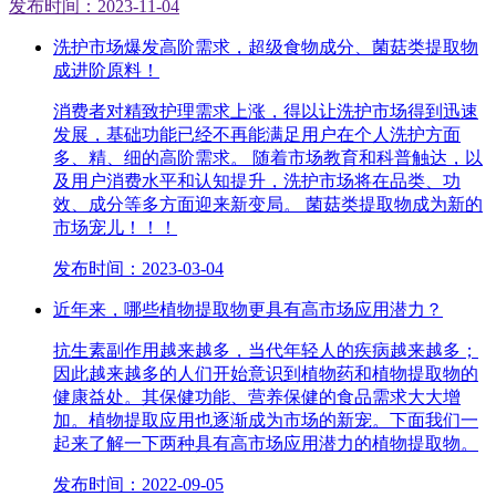
发布时间：2023-11-04
洗护市场爆发高阶需求，超级食物成分、菌菇类提取物
成进阶原料！
消费者对精致护理需求上涨，得以让洗护市场得到迅速
发展，基础功能已经不再能满足用户在个人洗护方面
多、精、细的高阶需求。 随着市场教育和科普触达，以
及用户消费水平和认知提升，洗护市场将在品类、功
效、成分等多方面迎来新变局。 菌菇类提取物成为新的
市场宠儿！！！
发布时间：2023-03-04
近年来，哪些植物提取物更具有高市场应用潜力？
抗生素副作用越来越多，当代年轻人的疾病越来越多；
因此越来越多的人们开始意识到植物药和植物提取物的
健康益处。其保健功能、营养保健的食品需求大大增
加。植物提取应用也逐渐成为市场的新宠。下面我们一
起来了解一下两种具有高市场应用潜力的植物提取物。
发布时间：2022-09-05