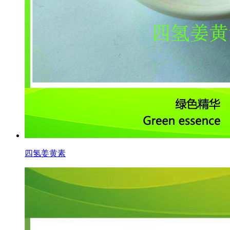
四氢姜黄素