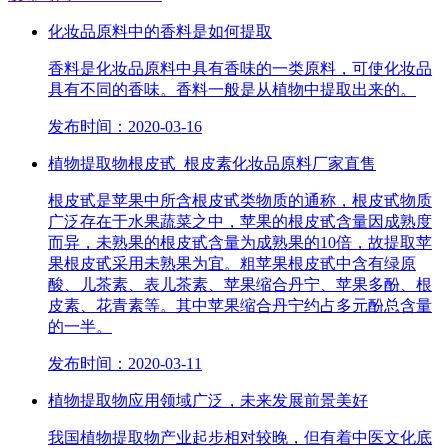
化妆品原料中的香料是如何提取
香料是化妆品原料中具有香味的一类原料，可使化妆品
具有不同的香味。香料一般是从植物中提取出来的。
发布时间：2020-03-16
植物提取物根皮甙_根皮素化妆品原料厂家直售
根皮甙是苹果中所含根皮甙类物质的通称，根皮甙物质
广泛存在于水果蔬菜之中，苹果的根皮甙含量因成熟度
而异，未熟果的根皮甙含量为成熟果的10倍，故提取苹
果根皮甙采用未熟果为宜。粗苹果根皮甙中含有绿原
酸、儿茶素、表儿茶素、苹果缩合丹宁、苹果多酚、根
皮素、花青素等。其中苹果缩合丹宁约占多元酚总含量
的一半。
发布时间：2020-03-11
植物提取物应用领域广泛，未来发展前景美好
我国植物提取物产业起步相对较晚，但有着中医文化底