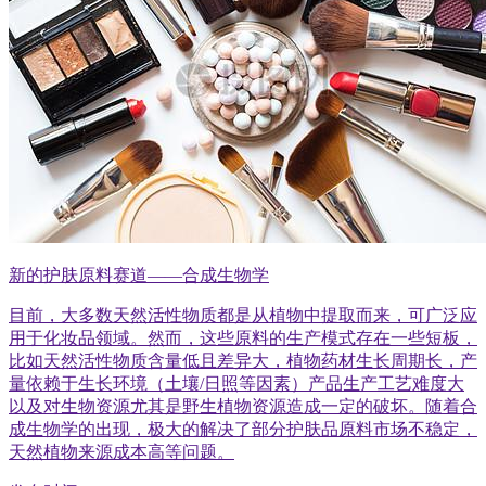
新的护肤原料赛道——合成生物学
目前，大多数天然活性物质都是从植物中提取而来，可广泛应
用于化妆品领域。然而，这些原料的生产模式存在一些短板，
比如天然活性物质含量低且差异大，植物药材生长周期长，产
量依赖于生长环境（土壤/日照等因素）产品生产工艺难度大
以及对生物资源尤其是野生植物资源造成一定的破坏。随着合
成生物学的出现，极大的解决了部分护肤品原料市场不稳定，
天然植物来源成本高等问题。