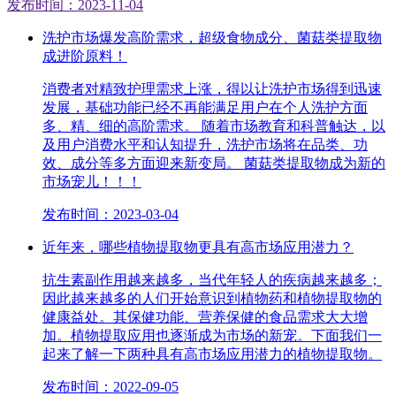
发布时间：2023-11-04
洗护市场爆发高阶需求，超级食物成分、菌菇类提取物
成进阶原料！
消费者对精致护理需求上涨，得以让洗护市场得到迅速
发展，基础功能已经不再能满足用户在个人洗护方面
多、精、细的高阶需求。 随着市场教育和科普触达，以
及用户消费水平和认知提升，洗护市场将在品类、功
效、成分等多方面迎来新变局。 菌菇类提取物成为新的
市场宠儿！！！
发布时间：2023-03-04
近年来，哪些植物提取物更具有高市场应用潜力？
抗生素副作用越来越多，当代年轻人的疾病越来越多；
因此越来越多的人们开始意识到植物药和植物提取物的
健康益处。其保健功能、营养保健的食品需求大大增
加。植物提取应用也逐渐成为市场的新宠。下面我们一
起来了解一下两种具有高市场应用潜力的植物提取物。
发布时间：2022-09-05