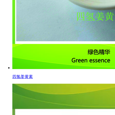
四氢姜黄素