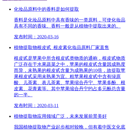
化妆品原料中的香料是如何提取
香料是化妆品原料中具有香味的一类原料，可使化妆品
具有不同的香味。香料一般是从植物中提取出来的。
发布时间：2020-03-16
植物提取物根皮甙_根皮素化妆品原料厂家直售
根皮甙是苹果中所含根皮甙类物质的通称，根皮甙物质
广泛存在于水果蔬菜之中，苹果的根皮甙含量因成熟度
而异，未熟果的根皮甙含量为成熟果的10倍，故提取苹
果根皮甙采用未熟果为宜。粗苹果根皮甙中含有绿原
酸、儿茶素、表儿茶素、苹果缩合丹宁、苹果多酚、根
皮素、花青素等。其中苹果缩合丹宁约占多元酚总含量
的一半。
发布时间：2020-03-11
植物提取物应用领域广泛，未来发展前景美好
我国植物提取物产业起步相对较晚，但有着中医文化底