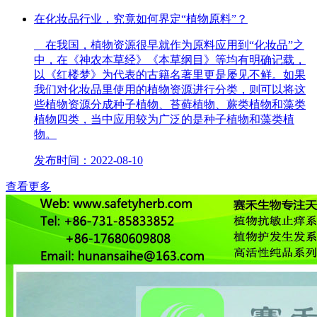
在化妆品行业，究竟如何界定“植物原料”？
在我国，植物资源很早就作为原料应用到“化妆品”之
中，在《神农本草经》《本草纲目》等均有明确记载，
以《红楼梦》为代表的古籍名著里更是屡见不鲜。如果
我们对化妆品里使用的植物资源进行分类，则可以将这
些植物资源分成种子植物、苔藓植物、蕨类植物和藻类
植物四类，当中应用较为广泛的是种子植物和藻类植
物。
发布时间：2022-08-10
查看更多