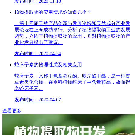
发布时间：2020-11-18
植物提取物的应用情况你知道几个？
第十四届天然产品创新与发展论坛和天然成分产业发
展论坛在上海成功举行。分析了植物提取物工业的发展
趋势，介绍了植物提取物的应用，并对植物提取物的产
业化发展提出了建议。
发布时间：2020-04-24
蛇床子素的物理性质及相关应用
蛇床子素，又称甲氧基欧芹酚、欧芹酚甲醚，是一种香
豆素类化合物，在伞科植物蛇床子中含量较高，故而得
名蛇床子素。
发布时间：2020-04-07
查看更多