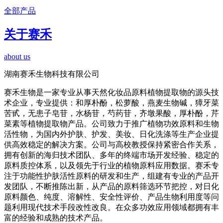
全部产品
关于赛禾
about us
湖南赛禾生物科技有限公司
赛禾生物是一家专业从事天然化妆品原料植物提取物的源头技
术企业，专业提供：和厚朴酚，松萝酸，燕麦生物碱，獐牙菜
苦甙，无患子皂苷，水杨苷，芍药苷，齐墩果酸，厚朴酚，芹
菜素等植物提取物产品。公司致力于推广植物功效原料和生物
活性物，为国内外护肤、护发、美妆、日化洗涤等生产企业提
供高效稳定的解决方案。公司与高校教授保持紧密合作关系，
拥有创新的海归技术团队、多年的终端市场开发经验、稳定的
原料质控体系，以及领先于行业的植物原料应用数据。赛禾专
注于功能性护肤活性原料的研发和生产，组建有专业的产品开
发团队，不断推陈出新，从产品的原料筛选环节把控，对日化
原料颜色、纯度、溶解性、安全性评价、产品生物利用度等问
题利用现代技术手段改性改良。在众多功效应用领域都拥有丰
富的经验和成熟的技术产品。